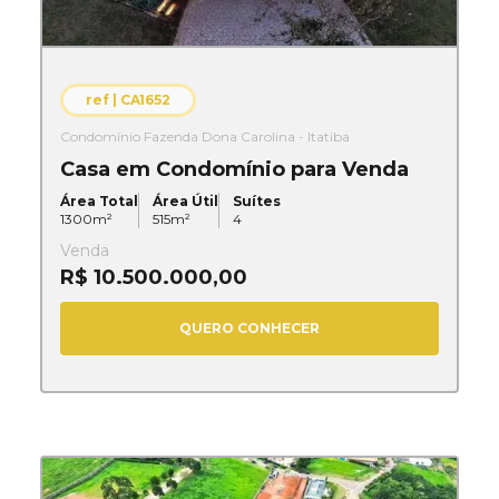
ref |
CA1652
Condomínio Fazenda Dona Carolina - Itatiba
Casa em Condomínio para Venda
Área Total
Área Útil
Suítes
1300
m²
515
m²
4
Venda
R$ 10.500.000,00
QUERO CONHECER