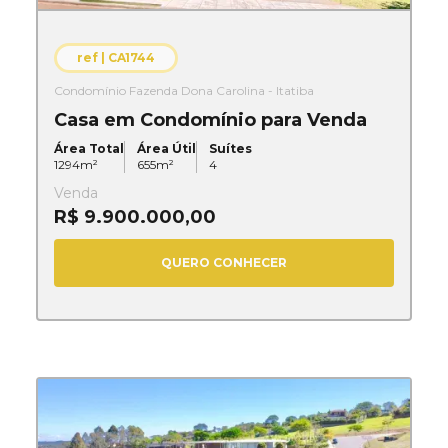
ref |
CA1744
Condomínio Fazenda Dona Carolina - Itatiba
Casa em Condomínio para Venda
Área Total
Área Útil
Suítes
1294
m²
655
m²
4
Venda
R$ 9.900.000,00
QUERO CONHECER