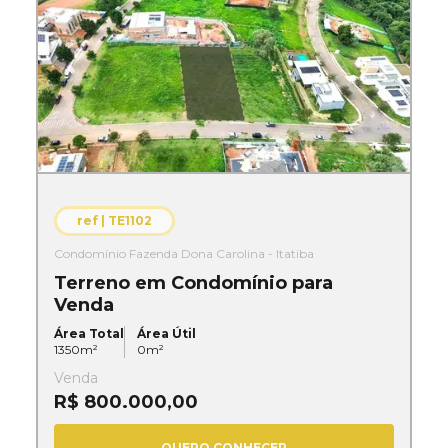
ref |
TE1102
Condomínio Fazenda Dona Carolina - Itatiba
Terreno em Condomínio para
Venda
Área Total
Área Útil
1350
m²
0
m²
Venda
R$ 800.000,00
QUERO CONHECER