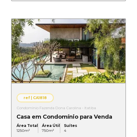
ref |
CA1818
Condomínio Fazenda Dona Carolina - Itatiba
Casa em Condomínio para Venda
Área Total
Área Útil
Suítes
1250
m²
750
m²
4