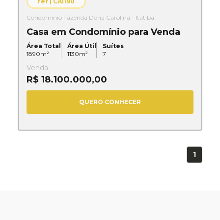
ref |
CA1190
Condomínio Fazenda Dona Carolina - Itatiba
Casa em Condomínio para Venda
Área Total
Área Útil
Suítes
1890
m²
1130
m²
7
Venda
R$ 18.100.000,00
QUERO CONHECER
1