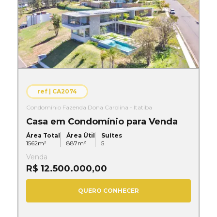
ref |
CA2074
Condomínio Fazenda Dona Carolina - Itatiba
Casa em Condomínio para Venda
Área Total
Área Útil
Suítes
1562
m²
887
m²
5
Venda
R$ 12.500.000,00
QUERO CONHECER