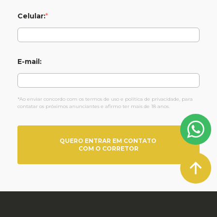
Celular:
*
E-mail:
*Ao enviar concordo com os termos de uso e política de privacidade, para
contatar os próximos anunciantes e afirmo ter mais de 18 anos.
QUERO ENTRAR EM CONTATO
COM O CORRETOR